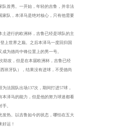
国家队首秀。一开始，年轻的吉鲁，并非法
国家队，本泽马是绝对核心，只有他需要
在本土进行的欧洲杯，吉鲁已经是球队的主
，登上世界之巅。之后本泽马一度回归国
鲁又成为德尚中锋位置上的男一号。
送出9次助攻，但是在本届欧洲杯，吉鲁已经
对西班牙队），结果没有进球，不受德尚
为法国队出场137次，期间打进57球，
有本泽马的能力，但是他的努力球迷都看
射手。
光发热。以吉鲁如今的状态，哪怕在五大
来好运！