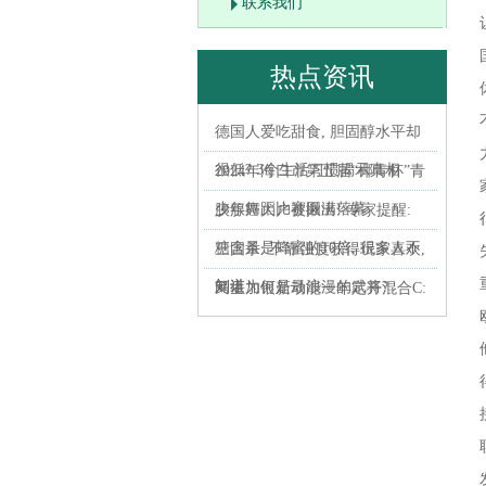
联系我们
热点资讯
德国人爱吃甜食, 胆固醇水平却
很低? 3个生活习惯揭示真相
2024年海口市第五届“椰青杯”青
少年舞蹈比赛圆满落幕
胰腺癌大户被揪出! 专家提醒:
糖含量是蜂蜜的10倍, 很多人不
三国杀: 不靠强度获得玩家喜欢,
知道
刘谌为何是最浪漫的武将?
民生加银新动能一年定开混合C:
民生加银新动能一年定期开放
混合型证券投资