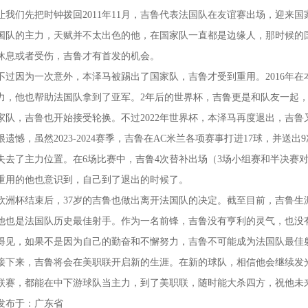
让我们先把时钟拨回2011年11月，吉鲁代表法国队在友谊赛出场，迎来
国队的主力，天赋并不太出色的他，在国家队一直都是边缘人，那时候的
休息或者受伤，吉鲁才有首发的机会。
不过因为一次意外，本泽马被踢出了国家队，吉鲁才受到重用。2016年
力，他也帮助法国队拿到了亚军。2年后的世界杯，吉鲁更是和队友一起
家队，吉鲁也开始接受轮换。不过2022年世界杯，本泽马再度退出，吉
很遗憾，虽然2023-2024赛季，吉鲁在AC米兰各项赛事打进17球，并
失去了主力位置。在6场比赛中，吉鲁4次替补出场（3场小组赛和半决赛
重用的他也意识到，自己到了退出的时候了。
欧洲杯结束后，37岁的吉鲁也做出离开法国队的决定。截至目前，吉鲁生涯
他也是法国队历史最佳射手。作为一名前锋，吉鲁没有亨利的灵气，也没
得见，如果不是因为自己的勤奋和不懈努力，吉鲁不可能成为法国队最佳
接下来，吉鲁将会在美职联开启新的生涯。在新的球队，相信他会继续发
联赛，都能在中下游球队当主力，到了美职联，随时能大杀四方，祝他未
发布于：广东省